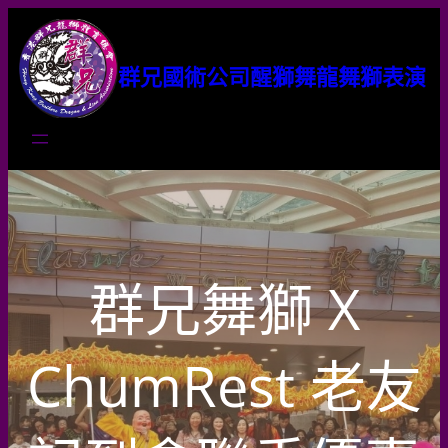
群兄國術公司醒獅舞龍舞獅表演
群兄舞獅 X
ChumRest 老友