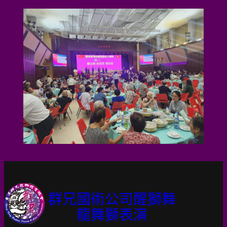
群兄國術公司醒獅舞
龍舞獅表演