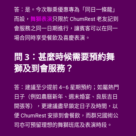
答：是。今次聯乘優惠專為「同日一條龍」
而設，
舞獅表演
只限於 ChumRest 老友記到
會服務之同一日期進行，讓賓客可以在同一
場合同時享受餐飲及喜慶表演。
問 3：甚麼時候需要預約舞
獅及到會服務？
答：建議至少提前 4–6 星期預約；如屬熱門
日子（例如農曆新年、週末婚宴、良辰吉日
開張等），更建議盡早鎖定日子及時間，以
便 ChumRest 安排到會餐飲，而群兄國術公
司亦可預留理想的舞獅班底及表演時段。