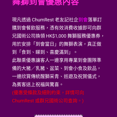
舞獅到會優惠內容
現凡透過 ChumRest 老友記社企
到會
落單訂
購到會餐飲服務，憑有效消費收據即可向群
兄國術公司換領 HK$1,000 舞獅服務優惠券，
用於安排「到會當日」的舞獅表演，真正做
到「食到、睇到、喜慶滿到」。
此聯乘優惠讓客人一邊享用專業到會團隊準
備的大豬／乳豬、盆菜、到會小食及飲品，
一邊欣賞傳統醒獅采青、巡遊及祝賀儀式，
為賓客送上祝福與驚喜。
(優惠受條款及細則約束，詳情可向
ChumRest 或群兄國術公司查詢。)