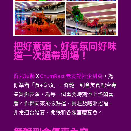
把好意頭、好氣氛同好味
道一次過帶到場！
群兄舞獅
X
ChumRest 老友記社企到會
，為
你準備「食+意頭」一條龍，到會美食配合專
業舞獅表演，為每一個重要時刻添上熱鬧喜
慶。獅舞向來象徵好運、興旺及驅邪招福，
非常適合婚宴、開張和各類喜慶宴會。