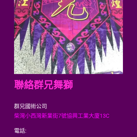
聯絡群兄舞獅
群兄國術公司
柴灣小西灣新業街7號協興工業大廈13C
電話: