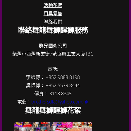
活動花絮
用具零售
聯絡我們
聯絡舞龍舞獅醒獅服務
群兄國術公司
柴灣小西灣新業街7號協興工業大廈13C
電話:
李師傅： +852 9888 8198
吳師傅： +852 5579 8444
傳真： 3118 8345
電郵：
brothersdla@yahoo.com.hk
舞龍舞獅醒獅花絮