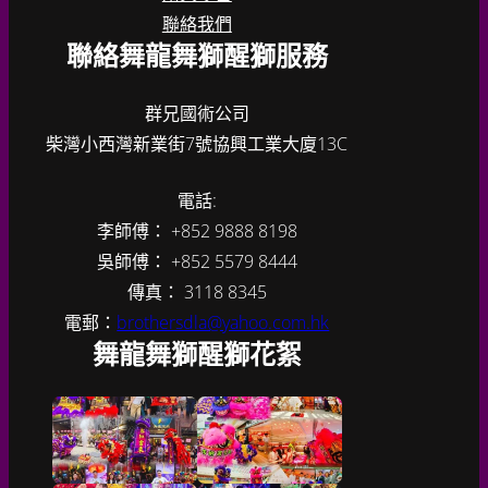
聯絡我們
聯絡舞龍舞獅醒獅服務
群兄國術公司
柴灣小西灣新業街7號協興工業大廈13C
電話:
李師傅： +852 9888 8198
吳師傅： +852 5579 8444
傳真： 3118 8345
電郵：
brothersdla@yahoo.com.hk
舞龍舞獅醒獅花絮