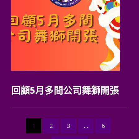
回顧5月多間公司舞獅開張
1
2
3
…
6