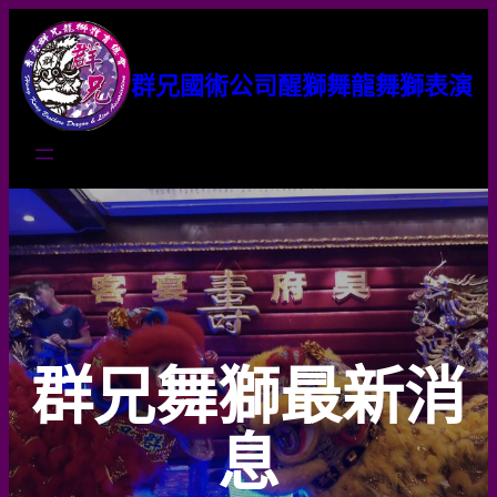
群兄國術公司醒獅舞龍舞獅表演
群兄舞獅最新消
息