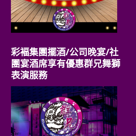
彩褔集團擺酒/公司晚宴/社
團宴酒席享有優惠群兄舞獅
表演服務