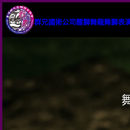
群兄國術公司醒獅舞龍舞獅表