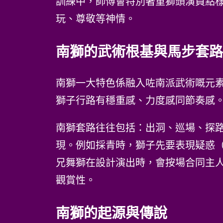
訓練中，師傅會特別著重獅頭演員點
玩、尊敬等神情。
南獅的武術根基與馬步套路
南獅一大特色係融入咗南派武術嘅元
獅子行路有穩重感、力度感同節奏感
南獅套路往往包括：出洞、巡場、探
現。例如採青時，獅子先要表現疑惑
兄舞獅在設計演出時，會按場合同主
觀賞性。
南獅的起源與傳說