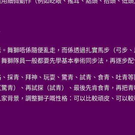
樣用細微動作（例如眨眼、搖耳、點頭、抬頭、低頭
素。舞獅唔係隨便亂走，而係透過扎實馬步（弓步、
。舞獅隊員一般都要先學基本拳術同步法，再逐步配
路、採青、拜神、玩耍、驚青、試青、食青、吐青等
（驚青）、再試探（試青）、最後先肯食青，再把青
人家背景，調整獅子嘅性格：可以比較頑皮、可以較