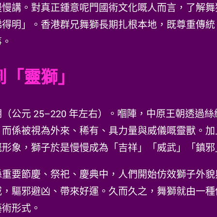
慢慢講。對真正鍾意呢門國術文化嘅人而言，了解舞
睇得明」。香港群兄舞獅長期扎根本地，既尊重傳統
事。
到「靈獅」
（公元 25–220 年左右）。嗰陣，中原王朝透
，而係被視為外來、稀有、具力量與威儀嘅靈獸。加
嘅形象，獅子於是慢慢成為「吉祥」「威武」「鎮邪
喺重要節慶、祭祀、慶典中，人們開始仿效獅子外貌
威，驅邪避凶、帶來好運。久而久之，舞獅就由一種
藝術形式。