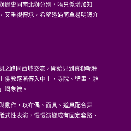
獅歷史同南北獅分別，唔只係增加知
，又重視傳承，希望透過簡單易明嘅介
過絲綢之路同西域交流，開始見到真獅呢種
上佛教逐漸傳入中土，寺院、壁畫、雕
」嘅象徵。
與動作，以布偶、面具、道具配合舞
儀式性表演，慢慢演變成有固定套路、