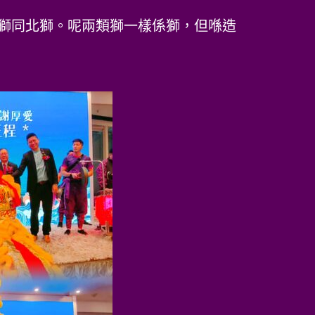
獅同北獅。呢兩類獅一樣係獅，但喺造