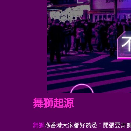
舞獅起源
舞獅
喺香港大家都好熟悉：開張要舞