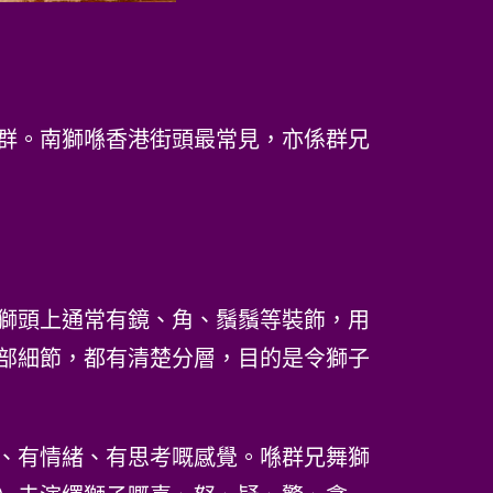
群。南獅喺香港街頭最常見，亦係群兄
獅頭上通常有鏡、角、鬚鬚等裝飾，用
部細節，都有清楚分層，目的是令獅子
、有情緒、有思考嘅感覺。喺群兄舞獅