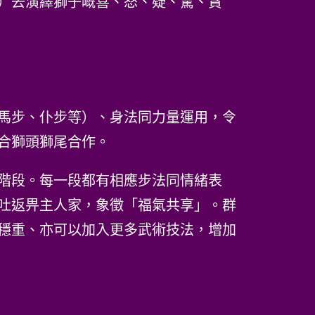
）去演繹獅子嘅喜、怒、疑、驚、貪
馬步、仆步等）、身法同力量運用，令
合獅頭獅尾合作。
階段。每一段都有相應步法同情緒表
吐返畀主人家，象徵「福氣共享」。群
穩重、亦可以加入更多武術技法，增加