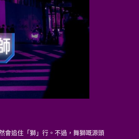
然會追住「獅」行。不過，舞獅嘅源頭