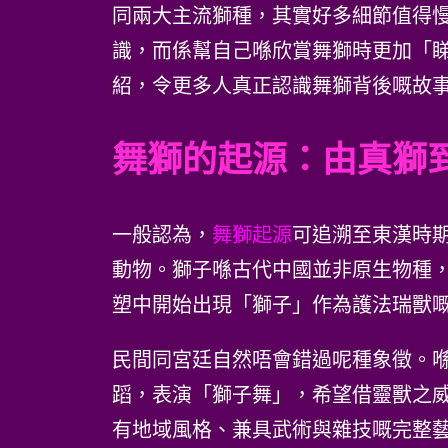
同兩大主流獅種，其實好多細節值得
識，而係幫自己喺欣賞舞獅時更加「
紹，令更多人真正認識舞獅背後嘅故
舞獅的起源：由真獅
一般認為，
舞獅起源
可追溯至東漢時期
動物。獅子喺古代中國並非原生物種
塑中開始出現「獅子」作為護法瑞獸
民間同宮廷自然唔會錯過呢種象徵。
蹈，表演「獅子舞」，希望借靈獸之
有地域風格、兼具武術與雜技嘅完整