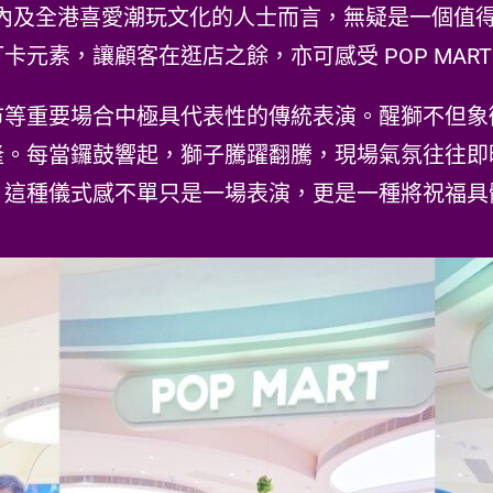
區內及全港喜愛潮玩文化的人士而言，無疑是一個值
元素，讓顧客在逛店之餘，亦可感受 POP MAR
市等重要場合中極具代表性的傳統表演。醒獅不但象
隆。每當鑼鼓響起，獅子騰躍翻騰，現場氣氛往往即
，這種儀式感不單只是一場表演，更是一種將祝福具