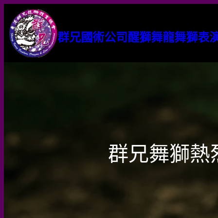
群兄國術公司醒獅舞龍舞獅表
群兄舞獅熱烈祝