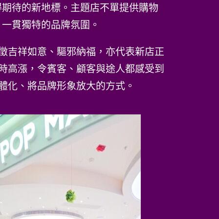
得期待的新地標。主題店不單提供購物
T 一貫獨特的品牌氛圍。
徵吉祥如意、驅邪納福，亦代表新店正
時高漲，令賓客、顧客與途人都感受到
體化、將品牌形象放大的方式。