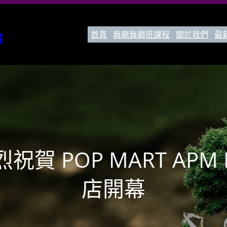
首頁
舞龍舞獅班課程
關於我們
最
演
賀 POP MART APM 
店開幕