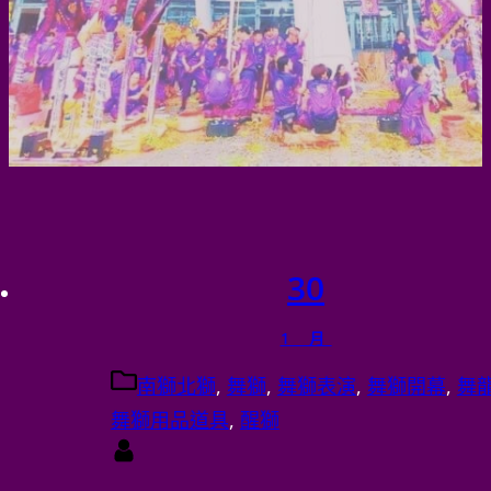
30
1 月
南獅北獅
, 
舞獅
, 
舞獅表演
, 
舞獅開幕
, 
舞
龍舞獅用品道具
, 
醒獅
admin
農曆新年會是甚麼日子公司舞獅