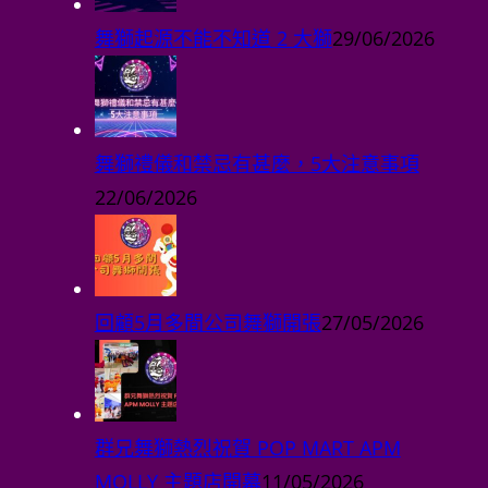
群兄舞獅熱烈祝賀 POP
MART APM MOLLY 主題店
開幕
11/05/2026
Tags
舞獅
南獅
採青
舞獅商業活動
北獅
舞獅採青
舞獅用具
舞獅注意
舞獅禁忌
舞獅禮儀
舞獅表演
舞龍舞獅
舞獅種類
醒獅
醒獅採青