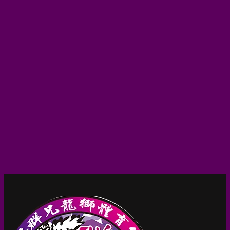
群兄國術公司由吳長春師傅及李家賢師傅於2005年創
立，公司表演經驗十分豐富，至今已完成了超過幾千場
舞龍舞獅表演。群兄的舞龍舞獅表演團隊高達百人，可
同時為不同公司團體表演。
群兄舞龍舞獅
關於我們
最新消息
活動花絮
用具零售
聯絡我們
聯絡舞龍舞獅醒獅服務
群兄國術公司
柴灣小西灣新業街7號協興工業大廈13C
電話:
李師傅： +852 9888 8198
吳師傅： +852 5579 8444
傳真： 3118 8345