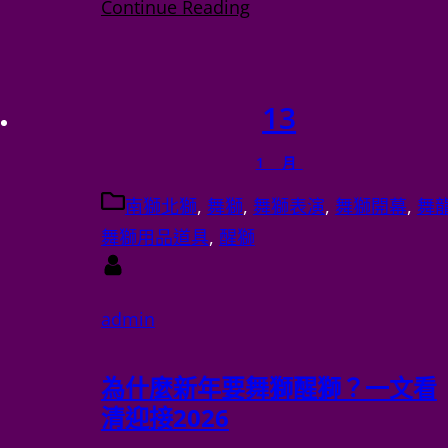
13
1 月
南獅北獅
, 
舞獅
, 
舞獅表演
, 
舞獅開幕
, 
舞
龍舞獅用品道具
, 
醒獅
admin
為什麼新年要舞獅醒獅？一文看
清迎接2026