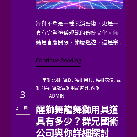
舞獅不單是一種表演藝術，更是一
套有完整禮儀規範的傳統文化。無
論是喜慶開張、節慶巡遊，還是宗
教儀式，舞獅隊成員和…
Continue Reading
南獅北獅
, 
舞獅
, 
舞獅用具
, 
舞獅表演
, 
舞
獅開幕
, 
舞龍舞獅用品道具
, 
醒獅
3
ADMIN
醒獅舞龍舞獅用具道
2 月
具有多少？群兄國術
公司與你詳細探討