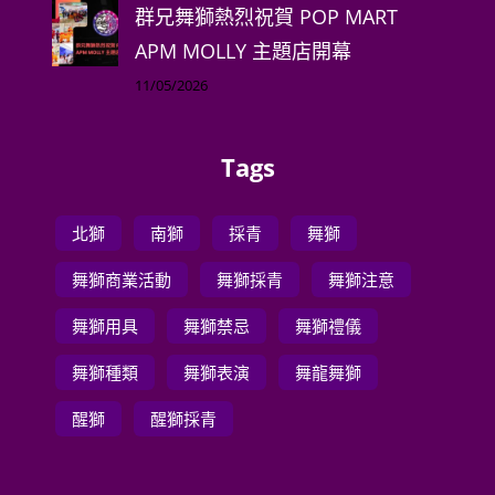
群兄舞獅熱烈祝賀 POP MART
APM MOLLY 主題店開幕
11/05/2026
Tags
北獅
南獅
採青
舞獅
舞獅商業活動
舞獅採青
舞獅注意
舞獅用具
舞獅禁忌
舞獅禮儀
舞獅種類
舞獅表演
舞龍舞獅
醒獅
醒獅採青