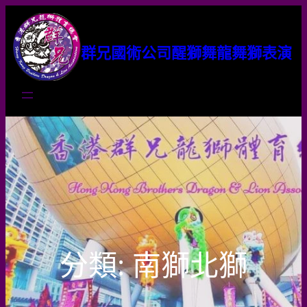
群兄國術公司醒獅舞龍舞獅表演
分類:
南獅北獅