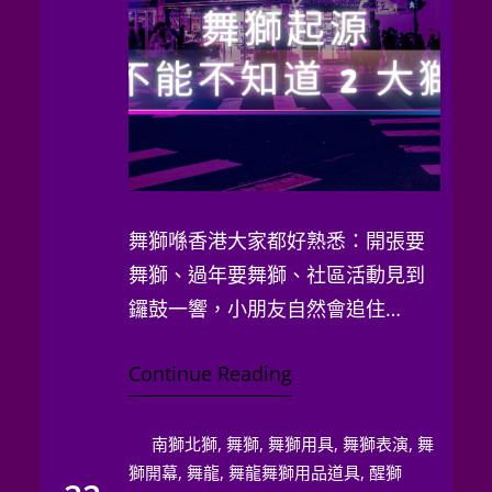
舞獅喺香港大家都好熟悉：開張要
舞獅、過年要舞獅、社區活動見到
鑼鼓一響，小朋友自然會追住
「獅」行。不過，舞獅嘅源…
Continue Reading
南獅北獅
, 
舞獅
, 
舞獅用具
, 
舞獅表演
, 
舞
獅開幕
, 
舞龍
, 
舞龍舞獅用品道具
, 
醒獅