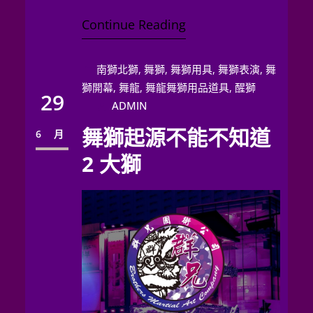
場地佈置，「氣氛」往往是…
Continue Reading
南獅北獅
, 
舞獅
, 
舞獅用具
, 
舞獅表演
, 
舞
獅開幕
, 
舞龍
, 
舞龍舞獅用品道具
, 
醒獅
29
ADMIN
舞獅起源不能不知道
6 月
2 大獅