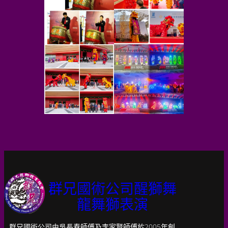
群兄國術公司醒獅舞
龍舞獅表演
群兄國術公司由吳長春師傅及李家賢師傅於2005年創