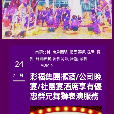
南獅北獅
, 
商戶開張
, 
婚宴舞獅
, 
採青
, 
舞
獅
, 
舞獅表演
, 
舞獅開幕
, 
舞龍
, 
醒獅
24
ADMIN
彩褔集團擺酒/公司晚
7 月
宴/社團宴酒席享有優
惠群兄舞獅表演服務