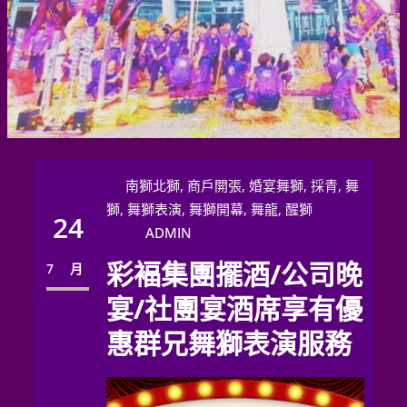
南獅北獅
, 
商戶開張
, 
婚宴舞獅
, 
採青
, 
舞
獅
, 
舞獅表演
, 
舞獅開幕
, 
舞龍
, 
醒獅
24
ADMIN
彩褔集團擺酒/公司晚
7 月
宴/社團宴酒席享有優
惠群兄舞獅表演服務