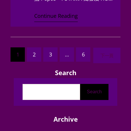
SU…
Continue Reading
1
2
3
…
6
下一頁
Search
Search
Archive