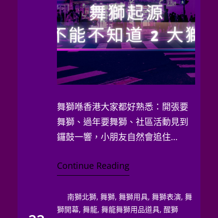
舞獅喺香港大家都好熟悉：開張要
舞獅、過年要舞獅、社區活動見到
鑼鼓一響，小朋友自然會追住
「獅」行。不過，舞獅嘅源…
Continue Reading
南獅北獅
, 
舞獅
, 
舞獅用具
, 
舞獅表演
, 
舞
獅開幕
, 
舞龍
, 
舞龍舞獅用品道具
, 
醒獅