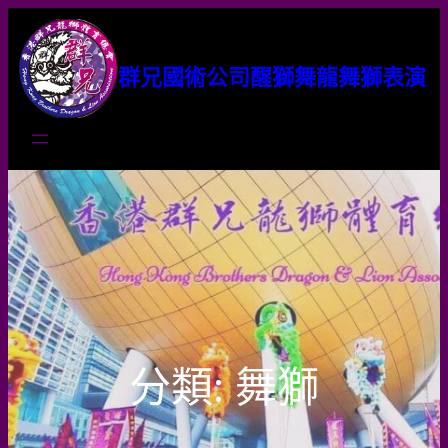
群兄國術公司醒獅舞龍舞獅表演
分類:
舞獅