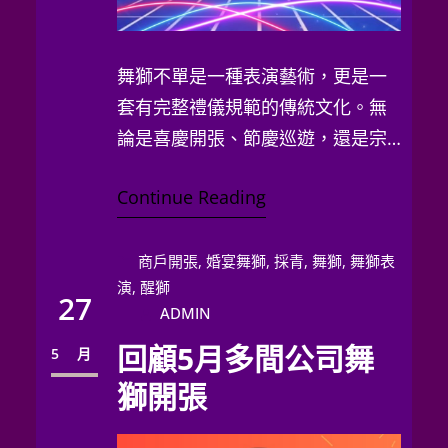
舞獅不單是一種表演藝術，更是一
套有完整禮儀規範的傳統文化。無
論是喜慶開張、節慶巡遊，還是宗
教儀式，舞獅隊成員和…
Continue Reading
商戶開張
, 
婚宴舞獅
, 
採青
, 
舞獅
, 
舞獅表
演
, 
醒獅
27
ADMIN
回顧5月多間公司舞
5 月
獅開張