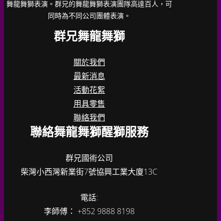
舞龍舞獅表演。群兄的舞龍舞獅表演團隊高達百人，可
同時為不同公司團體表演。
群兄舞龍舞獅
關於我們
最新消息
活動花絮
用具零售
聯絡我們
聯絡舞龍舞獅醒獅服務
群兄國術公司
柴灣小西灣新業街7號協興工業大廈13C
電話:
李師傅： +852 9888 8198