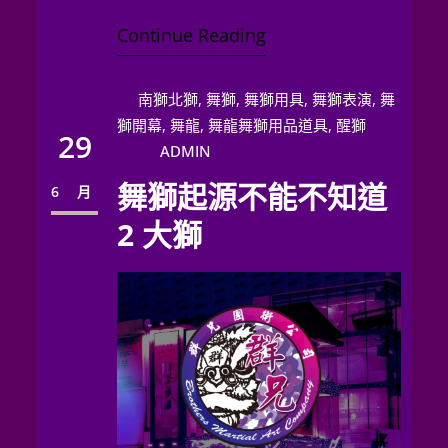
場地佈置，「氣氛」往往是…
Continue Reading
南獅北獅
, 
舞獅
, 
舞獅用具
, 
舞獅表演
, 
舞
獅開幕
, 
舞龍
, 
舞龍舞獅用品道具
, 
醒獅
29
ADMIN
舞獅起源不能不知道
6 月
2 大獅